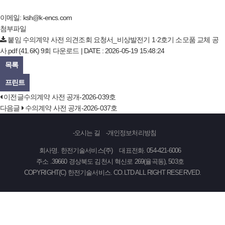
이메일:
ksh@k-encs.com
첨부파일
붙임 수의계약 사전 의견조회 요청서_비상발전기 1·2호기 소모품 교체 공
사.pdf
(41.6K)
9회 다운로드 | DATE : 2026-05-19 15:48:24
목록
프린트
이전글
수의계약 사전 공개-2026-039호
다음글
수의계약 사전 공개-2026-037호
오시는 길
개인정보처리방침
회사명. 한전기술서비스(주)
대표전화. 054-421-6006
주소 .39660 경상북도 김천시 혁신로 269(율곡동), 503호
COPYRIGHT(C) 한전기술서비스. CO.LTD ALL RIGHT RESERVED.