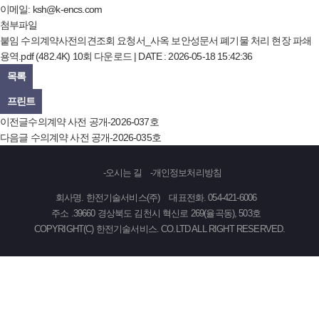
이메일:
ksh@k-encs.com
첨부파일
붙임 수의계약사전의견조회 요청서_사옥 보안성문서 폐기물 처리 현장 파쇄
용역.pdf
(482.4K)
10회 다운로드 | DATE : 2026-05-18 15:42:36
목록
프린트
이전글
수의계약 사전 공개-2026-037호
다음글
수의계약 사전 공개-2026-035호
오시는 길
개인정보처리방침
회사명. 한전기술서비스(주)
대표전화. 054-421-6006
주소 .39660 경상북도 김천시 혁신로 269(율곡동), 503호
COPYRIGHT(C) 한전기술서비스. CO.LTD ALL RIGHT RESERVED.