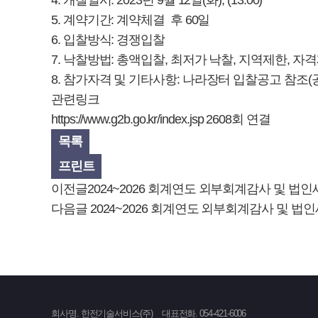
4. 개찰일시: 2023년 9월 12일(화), (13:00)
5. 계약기간: 계약체결 후 60일
6. 입찰방식: 경쟁입찰
7. 낙찰방법: 총액입찰, 최저가 낙찰, 지역제한, 자
8. 참가자격 및 기타사항: 나라장터 입찰공고 참조(공고번호
관련링크
https://www.g2b.go.kr/index.jsp
2608회 연결
목록
프린트
이전글
2024~2026 회계연도 외부회계감사 및 법
다음글
2024~2026 회계연도 외부회계감사 및 법
회사명. 한전기술서비스(주)
대표전화. 054-421-6006