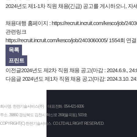
2024년도 제1-1차 직원 채용(긴급) 공고를 게시하오니,
채용대행 홈페이지 :
https://recruit.incruit.com/kesco/job/24
관련링크
https://recruit.incruit.com/kesco/job/2403060005/
1554회 연결
목록
프린트
이전글
2024년도 제2차 직원 채용 공고(마감 : 2024.6.9., 24:0
다음글
2024년도 제1차 직원 채용 공고(마감: 2024.3.10. 24:
회사명. 한전기술서비스(주)
대표전화. 054-421-6006
주소 .39660 경상북도 김천시 혁신로 269(율곡동), 503호
COPYRIGHT(C) 한전기술서비스. CO.LTD ALL RIGHT RESERVED.