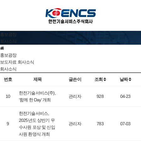
홍보광장
회사소식
홍보광장
보도자료
회사소식
회사소식
번호
제목
글쓴이
조회
날짜
한전기술서비스(주),
10
관리자
928
04-23
‘함께 한 Day’ 개최
한전기술서비스,
2025년도 상반기 우
9
관리자
783
07-03
수사원 포상 및 신입
사원 환영식 개최