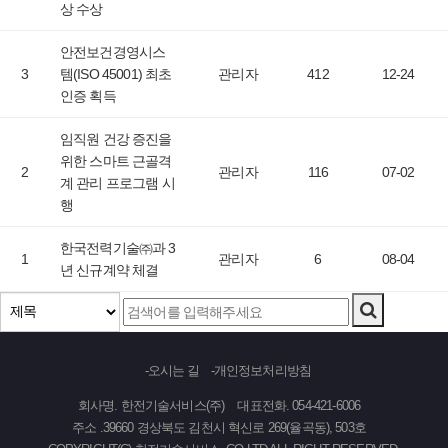
상 수상
안전보건경영시스
3
템(ISO 45001) 최초
관리자
412
12-24
인증 획득
임직원 건강 증진을
위한 스마트 근골격
2
관리자
116
07-02
계 관리 프로그램 시
행
한국전력기술㈜과 3
1
관리자
6
08-04
년 신규계약 체결
오시는 길
개인정보처리방침
회사명. 한전기술서비스(주)
대표전화. 054-421-6006
주소 .39660 경상북도 김천시 혁신로 269(율곡동), 503호