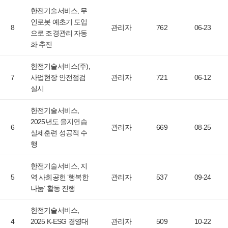
한전기술서비스, 무
인로봇 예초기 도입
8
관리자
762
06-23
으로 조경관리 자동
화 추진
한전기술서비스(주),
7
사업현장 안전점검
관리자
721
06-12
실시
한전기술서비스,
2025년도 을지연습
6
관리자
669
08-25
실제훈련 성공적 수
행
한전기술서비스, 지
5
역 사회공헌 ‘행복한
관리자
537
09-24
나눔’ 활동 진행
한전기술서비스,
4
2025 K-ESG 경영대
관리자
509
10-22